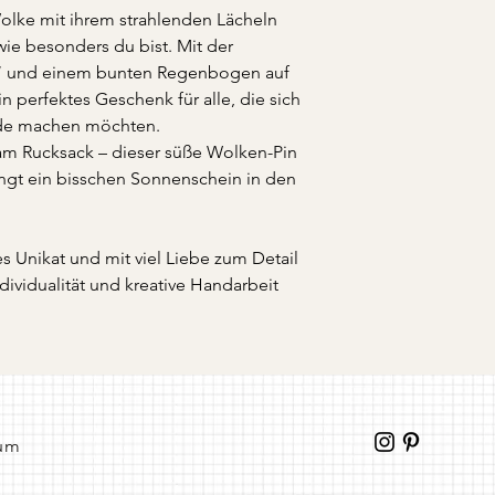
Wolke mit ihrem strahlenden Lächeln
Gesicht
wie besonders du bist. Mit der
- Größe: Ideal für K
- Befestigung: Stabil
g!“ und einem bunten Regenbogen auf
- Verpackung: Dekorat
in perfektes Geschenk für alle, die sich
ude machen möchten.
am Rucksack – dieser süße Wolken-Pin
ringt ein bisschen Sonnenschein in den
es Unikat und mit viel Liebe zum Detail
Individualität und kreative Handarbeit
um