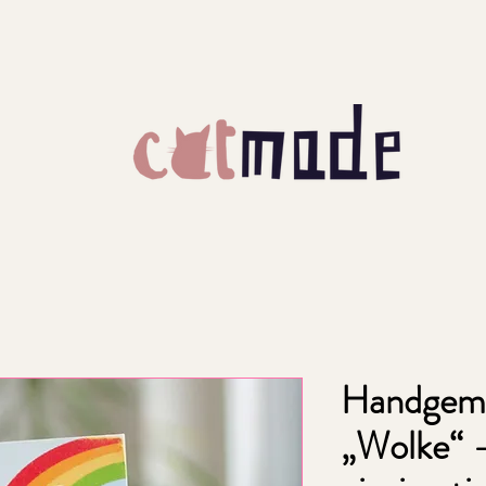
Handgema
„Wolke“ –